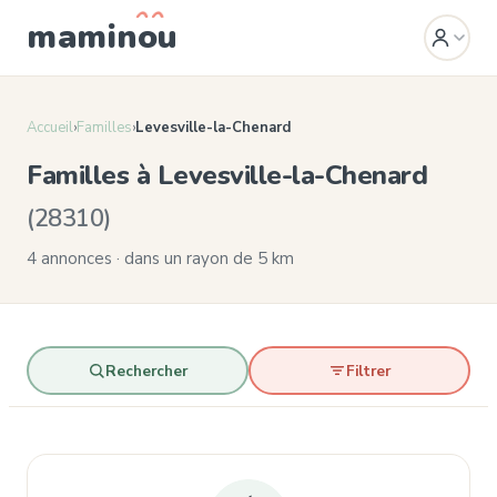
mamin
o
u
Accueil
›
Familles
›
Levesville-la-Chenard
Familles à Levesville-la-Chenard
(28310)
4 annonces · dans un rayon de 5 km
Rechercher
Filtrer