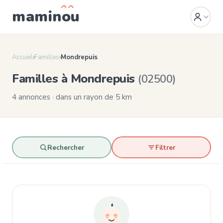
mamin
o
u
Accueil
›
Familles
›
Mondrepuis
Familles à Mondrepuis
(02500)
4 annonces · dans un rayon de 5 km
Rechercher
Filtrer