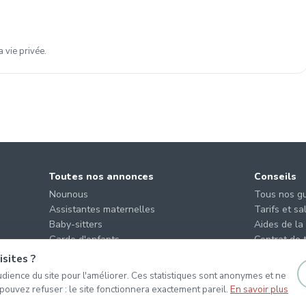
 vie privée.
Toutes nos annonces
Conseils
Nounous
Tous nos g
Assistantes maternelles
Tarifs et sa
Baby-sitters
Aides de la
Garde d'enfants
Contrat de t
Offres des parents
Quel mode 
sites ?
dience du site pour l'améliorer. Ces statistiques sont anonymes et ne
 pouvez refuser : le site fonctionnera exactement pareil.
En savoir plus
er les cookies