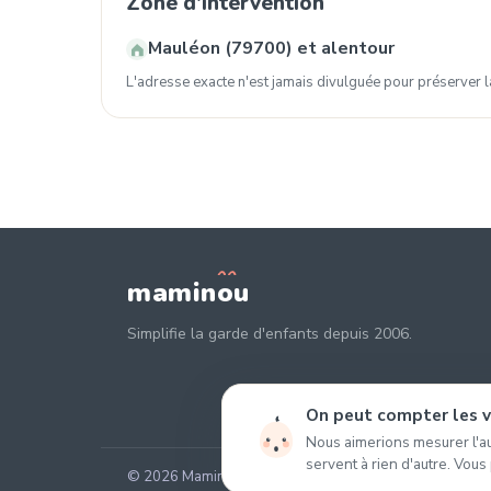
Zone d'intervention
Mauléon (79700) et alentour
L'adresse exacte n'est jamais divulguée pour préserver la
mamin
o
u
Simplifie la garde d'enfants depuis 2006.
On peut compter les vi
Nous aimerions mesurer l'au
servent à rien d'autre. Vous
© 2026 Maminou · Sans surtaxe, sans engagement. ·
Gér