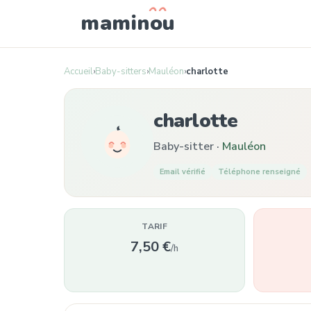
mamin
o
u
Accueil
›
Baby-sitters
›
Mauléon
›
charlotte
charlotte
Baby-sitter ·
Mauléon
Email vérifié
Téléphone renseigné
TARIF
7,50 €
/h