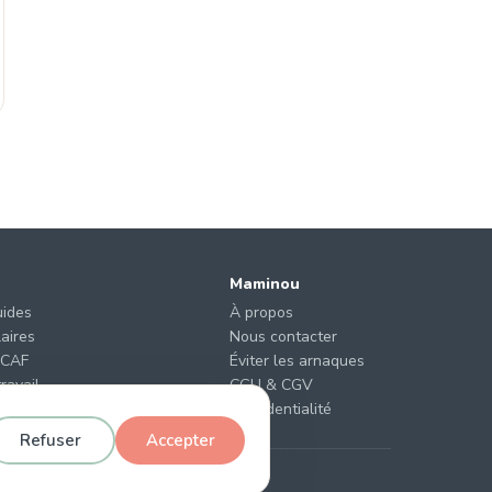
Maminou
uides
À propos
laires
Nous contacter
 CAF
Éviter les arnaques
ravail
CGU & CGV
de garde ?
Confidentialité
Refuser
Accepter