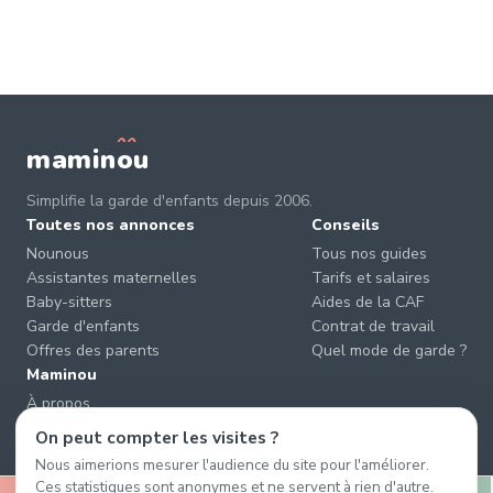
mamin
o
u
Simplifie la garde d'enfants depuis 2006.
Toutes nos annonces
Conseils
Nounous
Tous nos guides
Assistantes maternelles
Tarifs et salaires
Baby-sitters
Aides de la CAF
Garde d'enfants
Contrat de travail
Offres des parents
Quel mode de garde ?
Maminou
À propos
Nous contacter
On peut compter les visites ?
Éviter les arnaques
Nous aimerions mesurer l'audience du site pour l'améliorer.
CGU & CGV
Ces statistiques sont anonymes et ne servent à rien d'autre.