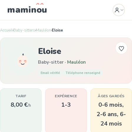
mamin
o
u
Accueil
›
Baby-sitters
›
Mauléon
›
Eloise
Eloise
Baby-sitter ·
Mauléon
Email vérifié
Téléphone renseigné
TARIF
EXPÉRIENCE
ÂGES GARDÉS
8,00 €
1-3
0-6 mois,
/h
2-6 ans, 6-
24 mois