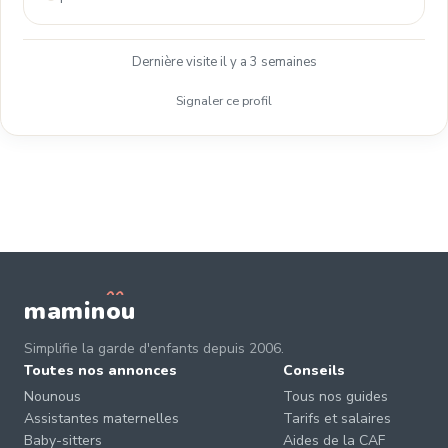
Dernière visite il y a 3 semaines
Signaler ce profil
mamin
o
u
Simplifie la garde d'enfants depuis 2006.
Toutes nos annonces
Conseils
Nounous
Tous nos guides
Assistantes maternelles
Tarifs et salaires
Baby-sitters
Aides de la CAF