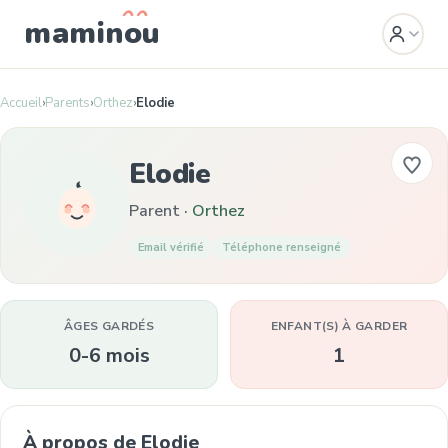
mamin
o
u
Accueil
›
Parents
›
Orthez
›
Elodie
Elodie
Parent ·
Orthez
Email vérifié
Téléphone renseigné
ÂGES GARDÉS
ENFANT(S) À GARDER
0-6 mois
1
À propos de Elodie