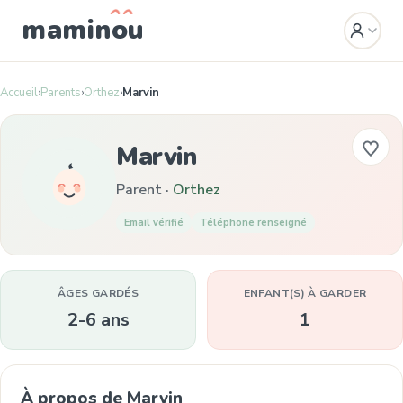
mamin
o
u
Accueil
›
Parents
›
Orthez
›
Marvin
Marvin
Parent ·
Orthez
Email vérifié
Téléphone renseigné
ÂGES GARDÉS
ENFANT(S) À GARDER
2-6 ans
1
À propos de Marvin