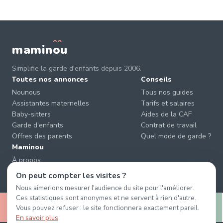
mamin
o
u
Simplifie la garde d'enfants depuis 2006.
Toutes nos annonces
Conseils
Nounous
Tous nos guides
Assistantes maternelles
Tarifs et salaires
Baby-sitters
Aides de la CAF
Garde d'enfants
Contrat de travail
Offres des parents
Quel mode de garde ?
Maminou
À propos
Nous contacter
On peut compter les visites ?
Éviter les arnaques
Nous aimerions mesurer l'audience du site pour l'améliorer.
CGU & CGV
Ces statistiques sont anonymes et ne servent à rien d'autre.
🤍
Confidentialité
Vous pouvez refuser : le site fonctionnera exactement pareil.
Retenir
Message
En savoir plus