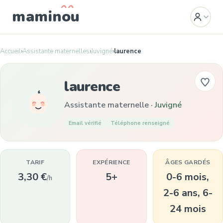
mamin
o
u
Accueil
›
Assistante maternelles
›
Juvigné
›
laurence
laurence
Assistante maternelle ·
Juvigné
Email vérifié
Téléphone renseigné
TARIF
EXPÉRIENCE
ÂGES GARDÉS
3,30 €
5+
0-6 mois,
/h
2-6 ans, 6-
24 mois