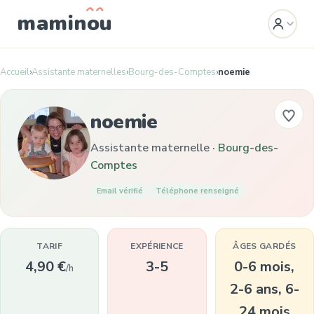
mamin
o
u
Accueil
›
Assistante maternelles
›
Bourg-des-Comptes
›
noemie
noemie
Assistante maternelle ·
Bourg-des-
Comptes
Email vérifié
Téléphone renseigné
TARIF
EXPÉRIENCE
ÂGES GARDÉS
4,90 €
3-5
0-6 mois,
/h
2-6 ans, 6-
24 mois