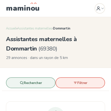
mamin
o
u
Accueil
›
Assistantes maternelles
›
Dommartin
Assistantes maternelles à
Dommartin
(69380)
29 annonces · dans un rayon de 5 km
Rechercher
Filtrer