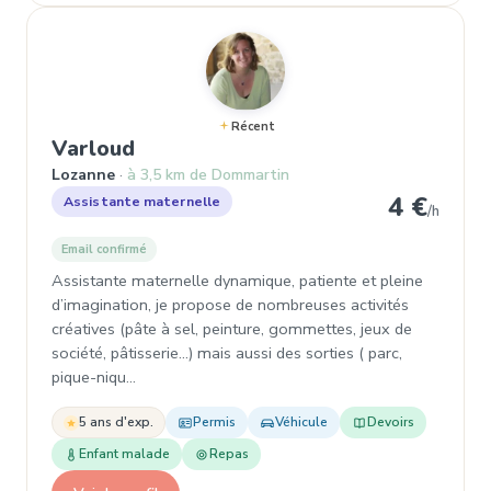
Récent
, Assistante maternelle à Lozann
Varloud
Lozanne
à 3,5 km de Dommartin
4 €
Assistante maternelle
/h
Email confirmé
Assistante maternelle dynamique, patiente et pleine
d’imagination, je propose de nombreuses activités
créatives (pâte à sel, peinture, gommettes, jeux de
société, pâtisserie...) mais aussi des sorties ( parc,
pique-niqu…
5 ans d'exp.
Permis
Véhicule
Devoirs
Enfant malade
Repas