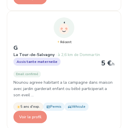
Récent
, Assistante maternelle à La Tour-de-S
G
La Tour-de-Salvagny
à 2,6 km de Dommartin
5 €
Assistante maternelle
/h
Email confirmé
Nounou agreee habitant a la campagne dans maison
avec jardin garderait enfant ou bébé participerait a
son eveil ...
5 ans d'exp.
Permis
Véhicule
Voir le profil