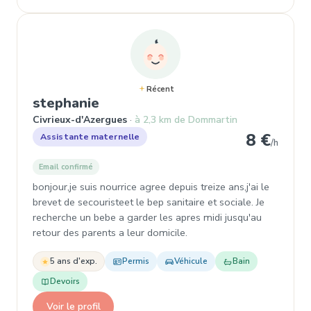
Récent
, Assistante maternelle à Civr
stephanie
Civrieux-d'Azergues
à 2,3 km de Dommartin
8 €
Assistante maternelle
/h
Email confirmé
bonjour,je suis nourrice agree depuis treize ans,j'ai le
brevet de secouristeet le bep sanitaire et sociale. Je
recherche un bebe a garder les apres midi jusqu'au
retour des parents a leur domicile.
5 ans d'exp.
Permis
Véhicule
Bain
Devoirs
Voir le profil