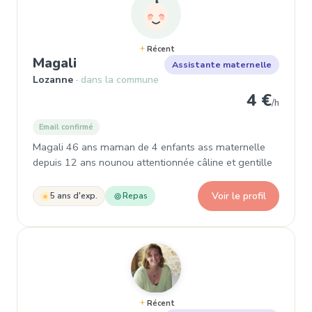
Récent
, Assistante maternelle à Lozanne
Magali
Assistante maternelle
Lozanne
dans la commune
4 €
/h
Email confirmé
Magali 46 ans maman de 4 enfants ass maternelle
depuis 12 ans nounou attentionnée câline et gentille
Voir le profil
5 ans d'exp.
Repas
Récent