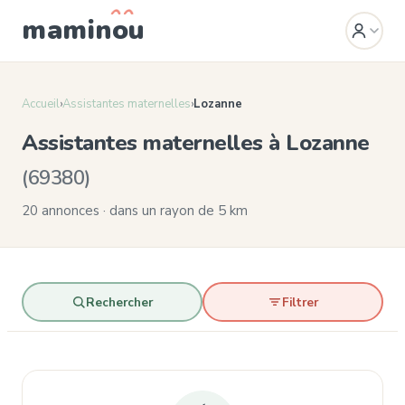
mamin
o
u
Accueil
›
Assistantes maternelles
›
Lozanne
Assistantes maternelles à Lozanne
(69380)
20 annonces · dans un rayon de 5 km
Rechercher
Filtrer