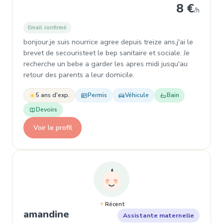
8 €
/h
Email confirmé
bonjour,je suis nourrice agree depuis treize ans,j'ai le
brevet de secouristeet le bep sanitaire et sociale. Je
recherche un bebe a garder les apres midi jusqu'au
retour des parents a leur domicile.
5 ans d'exp.
Permis
Véhicule
Bain
Devoirs
Voir le profil
Récent
, Assistante maternelle
amandine
Assistante maternelle