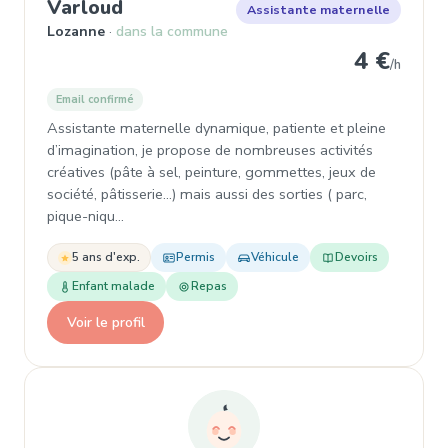
, Assistante maternelle à Lozann
Varloud
Assistante maternelle
Lozanne
dans la commune
4 €
/h
Email confirmé
Assistante maternelle dynamique, patiente et pleine
d’imagination, je propose de nombreuses activités
créatives (pâte à sel, peinture, gommettes, jeux de
société, pâtisserie...) mais aussi des sorties ( parc,
pique-niqu…
5 ans d'exp.
Permis
Véhicule
Devoirs
Enfant malade
Repas
Voir le profil