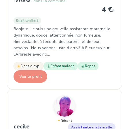
Lozanne
dans la commune
4 €
/h
Email confirmé
Bonjour , Je suis une nouvelle assistante maternelle
dynamique, douce, attentionnée, non fumeuse.
Bienveillante, à l'écoute des parents et de leurs
besoins . Nous venons juste d arrivé à Fleurieux sur
l'Arbresle avec no…
5 ans d'exp.
Enfant malade
Repas
Voir le profil
Récent
, Assistante maternelle
cecile
Assistante maternelle