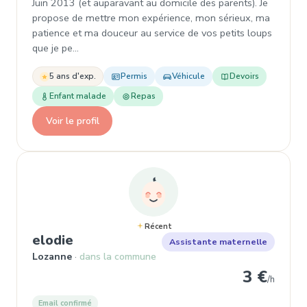
Juin 2013 (et auparavant au domicile des parents). Je
propose de mettre mon expérience, mon sérieux, ma
patience et ma douceur au service de vos petits loups
que je pe…
5 ans d'exp.
Permis
Véhicule
Devoirs
Enfant malade
Repas
Voir le profil
Récent
, Assistante maternelle
elodie
Assistante maternelle
Lozanne
dans la commune
3 €
/h
Email confirmé