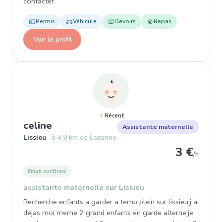
contacter
Permis
Véhicule
Devoirs
Repas
Voir le profil
Récent
, Assistante maternelle à Lissieu
celine
Assistante maternelle
Lissieu
à 4,9 km de Lozanne
3 €
/h
Email confirmé
assistante maternelle sur Lissieu
Recherche enfants a garder a temp plein sur lissieu.j ai
dejas moi meme 2 grand enfants en garde alterne.je