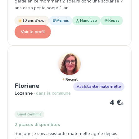
garde en ce momment 2 soeurs donc une scolarise 7
ans et sa petite soeur 1 an
10 ans d'exp.
Permis
Handicap
Repas
Voir le profil
Récent
, Assistante maternelle
Floriane
Assistante maternelle
Lozanne
dans la commune
4 €
/h
Email confirmé
2 places disponibles
Bonjour, je suis assistante maternelle agrée depuis