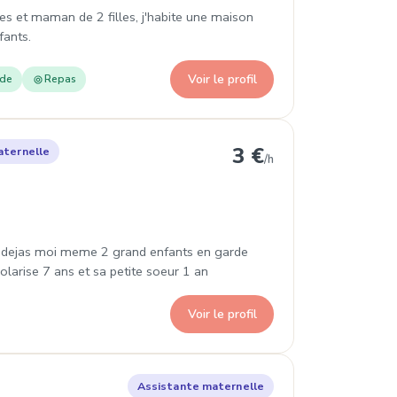
ées et maman de 2 filles, j'habite une maison
fants.
Voir le profil
ade
Repas
ieu
3 €
aternelle
/h
 ai dejas moi meme 2 grand enfants en garde
arise 7 ans et sa petite soeur 1 an
Voir le profil
 Chères
Assistante maternelle