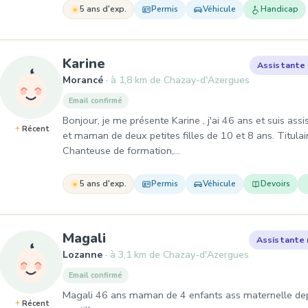
5 ans d'exp.
Permis
Véhicule
Handicap
, Assistante maternelle à Mo
Karine
Assistante
Morancé
à 1,8 km de Chazay-d'Azergues
Email confirmé
Bonjour, je me présente Karine , j'ai 46 ans et suis as
Récent
et maman de deux petites filles de 10 et 8 ans. Titula
Chanteuse de formation,…
5 ans d'exp.
Permis
Véhicule
Devoirs
, Assistante maternelle à Loz
Magali
Assistante 
Lozanne
à 3,1 km de Chazay-d'Azergues
Email confirmé
Magali 46 ans maman de 4 enfants ass maternelle dep
Récent