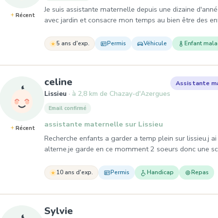
Je suis assistante maternelle depuis une dizaine d'ann
Récent
avec jardin et consacre mon temps au bien être des en
5 ans d'exp.
Permis
Véhicule
Enfant mal
, Assistante maternelle à Liss
celine
Assistante m
Lissieu
à 2,8 km de Chazay-d'Azergues
Email confirmé
assistante maternelle sur Lissieu
Récent
Recherche enfants a garder a temp plein sur lissieu.j
alterne.je garde en ce momment 2 soeurs donc une scol
10 ans d'exp.
Permis
Handicap
Repas
, Assistante maternelle à Les
Sylvie