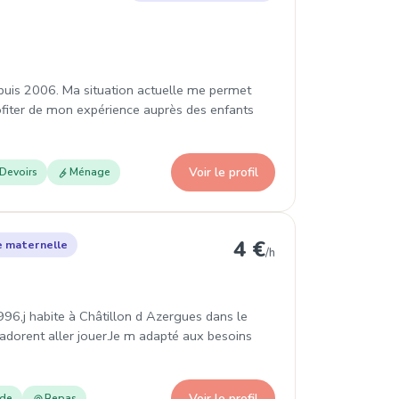
epuis 2006. Ma situation actuelle me permet
rofiter de mon expérience auprès des enfants
Voir le profil
Devoirs
Ménage
hâtillon
4 €
e maternelle
/h
996,j habite à Châtillon d Azergues dans le
adorent aller jouer.Je m adapté aux besoins
Voir le profil
ade
Repas