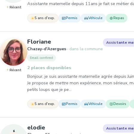
Assistante maternelle depuis 11ans je fait se métier dan
Récent
5 ans d'exp.
Permis
Véhicule
Repas
, Assistante maternelle
Floriane
Assistante ma
Chazay-d'Azergues
dans la commune
Email confirmé
2 places disponibles
Récent
Bonjour, je suis assistante maternelle agrée depuis Ju
Je propose de mettre mon expérience, mon sérieux, ma
petits loups que je pe…
5 ans d'exp.
Permis
Véhicule
Devoirs
, Assistante maternelle
elodie
Assistante ma