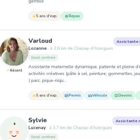
gentille
5 ans d'exp.
Repas
, Assistante maternelle à L
Varloud
Assistante 
Lozanne
à 2,6 km de Chazay-d'Azergues
Email confirmé
Assistante maternelle dynamique, patiente et pleine d
Récent
activités créatives (pâte à sel, peinture, gommettes, jeu
( parc, pique-niqu…
5 ans d'exp.
Permis
Véhicule
Devoirs
, Assistante maternelle à Luc
Sylvie
Assistante 
Lucenay
à 3,7 km de Chazay-d'Azergues
Email confirmé