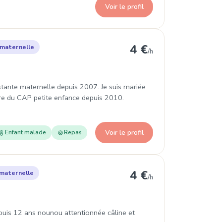
Voir le profil
rancé
4 €
 maternelle
/h
sistante maternelle depuis 2007. Je suis mariée
ire du CAP petite enfance depuis 2010.
Voir le profil
Enfant malade
Repas
anne
4 €
maternelle
/h
uis 12 ans nounou attentionnée câline et