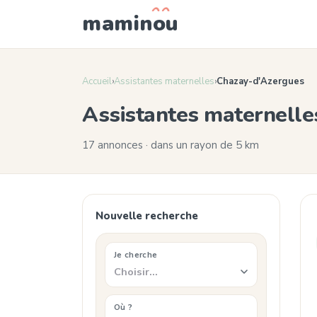
mamin
o
u
Accueil
›
Assistantes maternelles
›
Chazay-d'Azergues
Assistantes maternell
17 annonces · dans un rayon de 5 km
Nouvelle recherche
Je cherche
Choisir…
Où ?