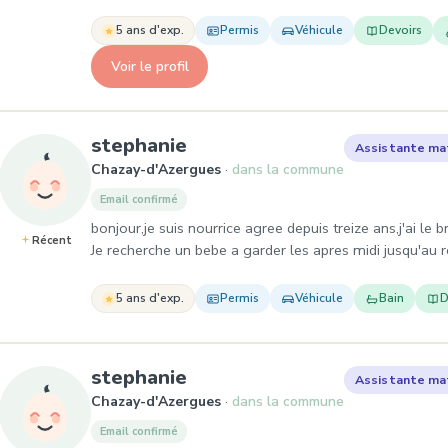
5 ans d'exp.
Permis
Véhicule
Devoirs
Voir le profil
, Assistante maternelle
stephanie
Assistante ma
Chazay-d'Azergues
dans la commune
Email confirmé
bonjour,je suis nourrice agree depuis treize ans,j'ai le b
Récent
Je recherche un bebe a garder les apres midi jusqu'au r
5 ans d'exp.
Permis
Véhicule
Bain
D
, Assistante maternelle
stephanie
Assistante ma
Chazay-d'Azergues
dans la commune
Email confirmé