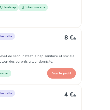
Handicap
Enfant malade
8 €
ternelle
/h
revet de secouristeet le bep sanitaire et sociale.
etour des parents a leur domicile.
Voir le profil
evoirs
4 €
ternelle
/h