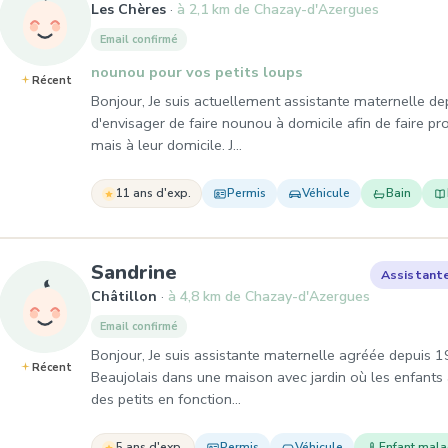
Les Chères
à 2,1 km de Chazay-d'Azergues
Email confirmé
nounou pour vos petits loups
Récent
Bonjour, Je suis actuellement assistante maternelle d
d'envisager de faire nounou à domicile afin de faire p
mais à leur domicile. J…
11 ans d'exp.
Permis
Véhicule
Bain
, Assistante maternelle à C
Sandrine
Assistant
Châtillon
à 4,8 km de Chazay-d'Azergues
Email confirmé
Bonjour, Je suis assistante maternelle agréée depuis 1
Récent
Beaujolais dans une maison avec jardin où les enfants 
des petits en fonction…
5 ans d'exp.
Permis
Véhicule
Enfant mal