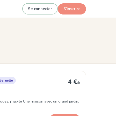
Se connecter
S'inscrire
Chazay-d'Azergues
4 €
ternelle
/h
gues, j’habite Une maison avec un grand jardin.