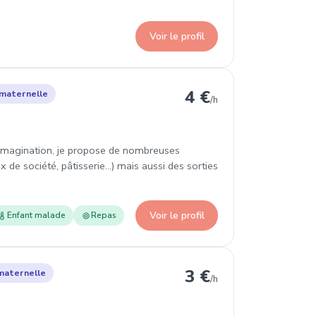
Voir le profil
ozanne
4 €
maternelle
/h
’imagination, je propose de nombreuses
x de société, pâtisserie...) mais aussi des sorties
Voir le profil
Enfant malade
Repas
enay
3 €
maternelle
/h