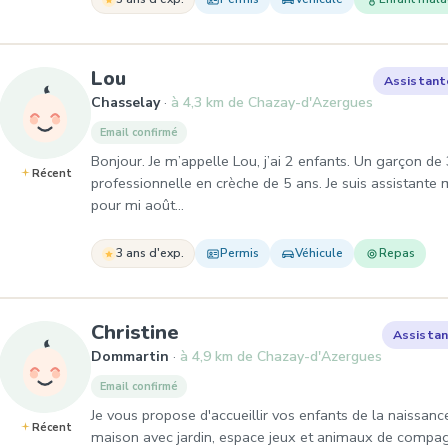
, Assistante maternelle à Chasse
Lou
Assistant
Chasselay
à 4,3 km de Chazay-d'Azergues
Email confirmé
Bonjour. Je m’appelle Lou, j’ai 2 enfants. Un garçon de 
Récent
professionnelle en crèche de 5 ans. Je suis assistante 
pour mi août…
3 ans d'exp.
Permis
Véhicule
Repas
, Assistante maternelle à 
Christine
Assistan
Dommartin
à 4,9 km de Chazay-d'Azergues
Email confirmé
Je vous propose d'accueillir vos enfants de la naissa
Récent
maison avec jardin, espace jeux et animaux de compag