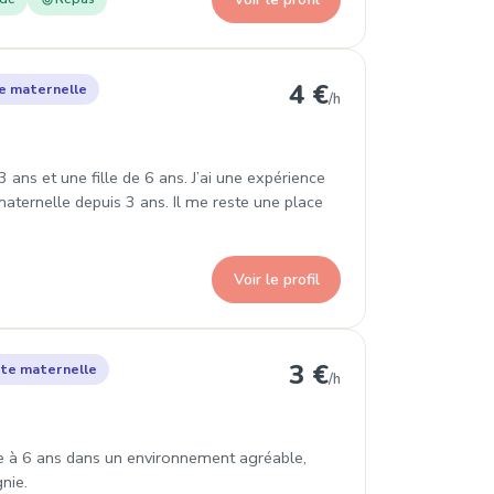
lay
4 €
e maternelle
/h
3 ans et une fille de 6 ans. J’ai une expérience
maternelle depuis 3 ans. Il me reste une place
Voir le profil
Dommartin
3 €
te maternelle
/h
nce à 6 ans dans un environnement agréable,
nie.