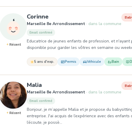
, Baby-sitter à Marseille 8e
Corinne
Bab
Marseille 8e Arrondissement
dans la commune
Email confirmé
Educatrice de jeunes enfants de profession, et n'ayant 
Récent
disponible pour garder les vôtres en semaine ou weeken
5 ans d'exp.
Permis
Véhicule
Bain
D
, Baby-sitter à Marseille 8e A
Malia
Bab
Marseille 8e Arrondissement
dans la commune
Email confirmé
Bonjour, je m’appelle Malia et je propose du babysittin
Récent
entreprise. J'ai acquis de l’expérience avec des enfants 
l’écoute, je possè…