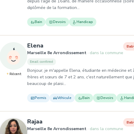
depuis l'âge de 16ans, de manière occasionnelle (soiré
diplômée de la formation…
Bain
Devoirs
Handicap
, Baby-sitter à Marseille 8e A
Elena
Bab
Marseille 8e Arrondissement
dans la commune
Email confirmé
Bonjour, je m'appelle Elena, étudiante en médecine et 
Récent
frères et sœurs de 7 et 2 ans, c'est naturellement que 
beaucoup de plaisi…
Permis
Véhicule
Bain
Devoirs
Hand
, Baby-sitter à Marseille 8e A
Rajaa
Bab
Marseille 8e Arrondissement
dans la commune