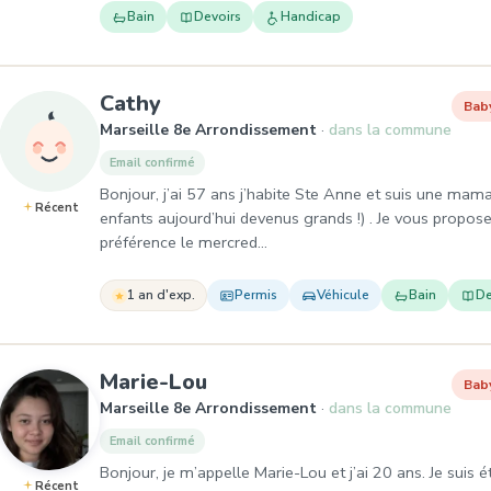
Bain
Devoirs
Handicap
, Baby-sitter à Marseille 8e A
Cathy
Bab
Marseille 8e Arrondissement
dans la commune
Email confirmé
Bonjour, j’ai 57 ans j’habite Ste Anne et suis une mama
Récent
enfants aujourd’hui devenus grands !) . Je vous propose
préférence le mercred…
1 an d'exp.
Permis
Véhicule
Bain
De
, Baby-sitter à Marseille 
Marie-Lou
Bab
Marseille 8e Arrondissement
dans la commune
Email confirmé
Bonjour, je m’appelle Marie-Lou et j’ai 20 ans. Je suis é
Récent