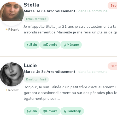
, Baby-sitter à Marseille 8e 
Stella
Bab
Marseille 8e Arrondissement
dans la commune
Email confirmé
Je m’appelle Stella j’ai 21 ans je suis actuellement à 
Récent
arrondissement de Marseille je me ferai un plaisir de g
Bain
Devoirs
Ménage
, Baby-sitter à Marseille 8e A
Lucie
Bab
Marseille 8e Arrondissement
dans la commune
Email confirmé
Bonjour, Je suis l’aînée d'un petit frère d'actuellement
Récent
gardant occasionnellement ou sur des périodes plus lon
également pris soin…
Bain
Devoirs
Handicap