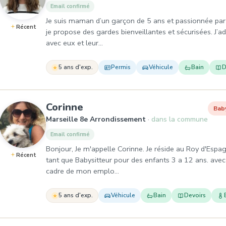
Email confirmé
Je suis maman d’un garçon de 5 ans et passionnée par 
Récent
je propose des gardes bienveillantes et sécurisées. J’ad
avec eux et leur…
5 ans d'exp.
Permis
Véhicule
Bain
D
, Baby-sitter à Marseille 8e
Corinne
Bab
Marseille 8e Arrondissement
dans la commune
Email confirmé
Bonjour, Je m'appelle Corinne. Je réside au Roy d'Espag
Récent
tant que Babysitteur pour des enfants 3 a 12 ans. avec
cadre de mon emplo…
5 ans d'exp.
Véhicule
Bain
Devoirs