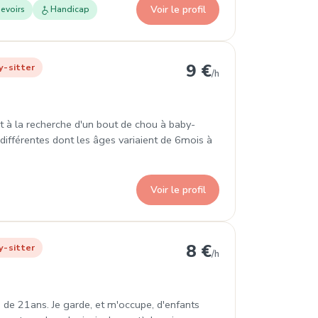
Voir le profil
evoirs
Handicap
rrondissement
9 €
y-sitter
/h
fet à la recherche d'un bout de chou à baby-
es différentes dont les âges variaient de 6mois à
Voir le profil
ondissement
8 €
y-sitter
/h
, de 21ans. Je garde, et m'occupe, d'enfants