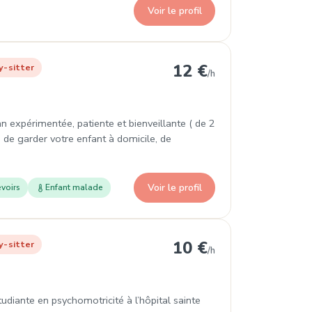
Voir le profil
rrondissement
12 €
y-sitter
/h
n expérimentée, patiente et bienveillante ( de 2
 de garder votre enfant à domicile, de
Voir le profil
voirs
Enfant malade
8e Arrondissement
10 €
y-sitter
/h
tudiante en psychomotricité à l’hôpital sainte