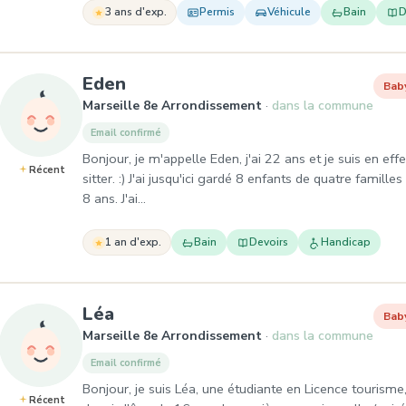
3 ans d'exp.
Permis
Véhicule
Bain
D
, Baby-sitter à Marseille 8e A
Eden
Bab
Marseille 8e Arrondissement
dans la commune
Email confirmé
Bonjour, je m'appelle Eden, j'ai 22 ans et je suis en ef
Récent
sitter. :) J'ai jusqu'ici gardé 8 enfants de quatre famill
8 ans. J'ai…
1 an d'exp.
Bain
Devoirs
Handicap
, Baby-sitter à Marseille 8e Arr
Léa
Bab
Marseille 8e Arrondissement
dans la commune
Email confirmé
Bonjour, je suis Léa, une étudiante en Licence tourisme
Récent