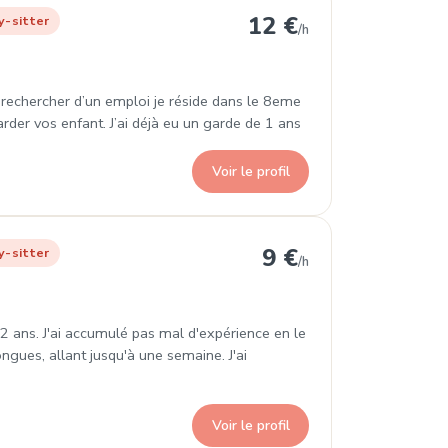
Arrondissement
12 €
y-sitter
/h
la rechercher d’un emploi je réside dans le 8eme
arder vos enfant. J’ai déjà eu un garde de 1 ans
Voir le profil
rrondissement
9 €
y-sitter
/h
 12 ans. J'ai accumulé pas mal d'expérience en le
gues, allant jusqu'à une semaine. J'ai
Voir le profil