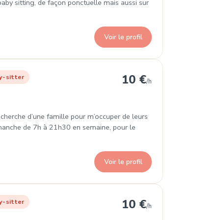
aby sitting, de façon ponctuelle mais aussi sur
Voir le profil
rrondissement
10 €
y-sitter
/h
 recherche d’une famille pour m’occuper de leurs
dimanche de 7h à 21h30 en semaine, pour le
Voir le profil
 Arrondissement
10 €
y-sitter
/h