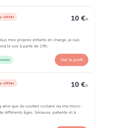
 Arrondissement
10 €
y-sitter
/h
plus mes propres enfants en charge, je suis
d le soir à partir de 19h.
Voir le profil
evoirs
rrondissement
10 €
y-sitter
/h
g ainsi que du soutien scolaire via ma micro-
de différents âges. Sérieuse, patiente et à