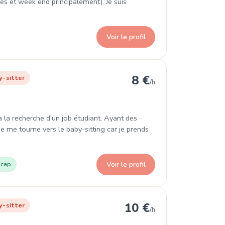
es et week end principalement). Je suis
Voir le profil
rrondissement
8 €
y-sitter
/h
à la recherche d'un job étudiant. Ayant des
je me tourne vers le baby-sitting car je prends
Voir le profil
icap
rrondissement
10 €
y-sitter
/h