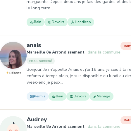
marguerite. Depuis deux ans je fais des gardes et des b
le long term…
Bain
Devoirs
Handicap
, Baby-sitter à Marseille 8e A
anais
Bab
Marseille 8e Arrondissement
dans la commune
Email confirmé
Bonjour, Je m’appelle Anaïs et j’ai 18 ans, je suis à la
Récent
enfants à temps plein, je suis disponible du lundi au 
week-end je peux…
Permis
Bain
Devoirs
Ménage
, Baby-sitter à Marseille 8e
Audrey
Bab
Marseille 8e Arrondissement
dans la commune