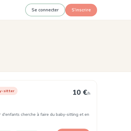
Se connecter
S'inscrire
 8e Arrondissement
10 €
y-sitter
/h
d'enfants cherche à faire du baby-sitting et en