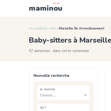
mamin
o
u
Accueil
›
Baby-sitters
›
Marseille 8e Arrondissement
Baby-sitters à Marseil
57 annonces · dans cette commune
Nouvelle recherche
Je cherche
Choisir…
Où ?