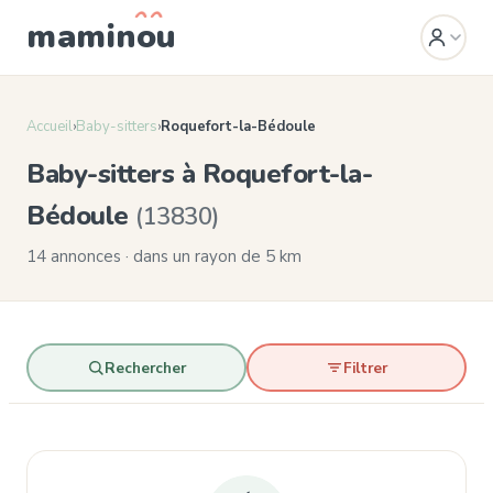
mamin
o
u
Accueil
›
Baby-sitters
›
Roquefort-la-Bédoule
Baby-sitters à Roquefort-la-
Bédoule
(13830)
14 annonces · dans un rayon de 5 km
Rechercher
Filtrer