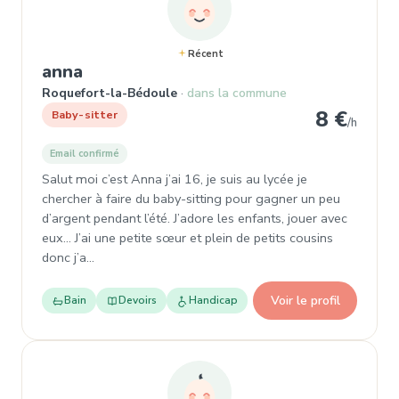
Récent
, Baby-sitter à Roquefort-la-Bédoul
anna
Roquefort-la-Bédoule
dans la commune
8 €
Baby-sitter
/h
Email confirmé
Salut moi c’est Anna j’ai 16, je suis au lycée je
chercher à faire du baby-sitting pour gagner un peu
d’argent pendant l’été. J’adore les enfants, jouer avec
eux… J’ai une petite sœur et plein de petits cousins
donc j’a…
Voir le profil
Bain
Devoirs
Handicap