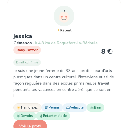
Récent
, Baby-sitter à Gémenos
jessica
Gémenos
à 4,8 km de Roquefort-la-Bédoule
8 €
Baby-sitter
/h
Email confirmé
Je suis une jeune femme de 33 ans, professeur d'arts
plastiques dans un centre culturel. J'interviens aussi de
façon régulière dans des écoles primaires. Je travail
pendants les vacances en centre aéré, que ce soit en
i…
1 an d'exp.
Permis
Véhicule
Bain
Devoirs
Enfant malade
Voir le profil