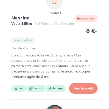
Récent
, Baby-sitter à Vaulx-Milieu
Nesrine
Baby-sitter
Vaulx-Milieu
à 0,8 km de Villefontaine
8 €
/h
Email confirmé
Garde d'enfant
Bonjour, je suis âgée de 18 ans, je sors d'un
baccalauréat et je suis actuellement en bts mais
j'aimerais travailler avec les enfants. J'ai beaucoup
d'expérience dans ce domaine. Je peux m'occuper
d'enfants âgée de 6 mo…
Voir le profil
Bain
Devoirs
Ménage