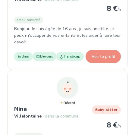
8 €
/h
Email confirmé
Bonjour, Je suis âgée de 16 ans , je suis une fille. Je
peux m'occuper de vos enfants et les aider à faire leur
devoir.
Voir le profil
Bain
Devoirs
Handicap
Récent
, Baby-sitter à Villefontaine
Nina
Baby-sitter
Villefontaine
dans la commune
8 €
/h