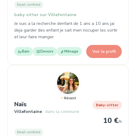
Email confirmé
baby sitter sur Villefontaine
Je suis a la recherche denfant de 1 ans a 10 ans jai
deja garder des enfant je sait men nocuper les sortir
et leur faire manger
Voir le profil
Bain
Devoirs
Ménage
Récent
, Baby-sitter à Villefontaine
Naïs
Baby-sitter
Villefontaine
dans la commune
10 €
/h
Email confirmé