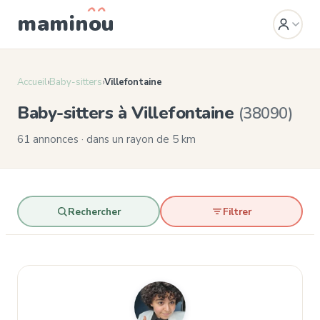
mamin
o
u
Accueil
›
Baby-sitters
›
Villefontaine
Baby-sitters à Villefontaine
(38090)
61 annonces · dans un rayon de 5 km
Rechercher
Filtrer