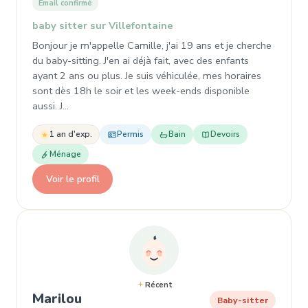
Email confirmé
baby sitter sur Villefontaine
Bonjour je m'appelle Camille, j'ai 19 ans et je cherche
du baby-sitting. J'en ai déjà fait, avec des enfants
ayant 2 ans ou plus. Je suis véhiculée, mes horaires
sont dès 18h le soir et les week-ends disponible
aussi. J…
1 an d'exp.
Permis
Bain
Devoirs
Ménage
Voir le profil
Récent
, Baby-sitter à Villefontaine
Marilou
Baby-sitter