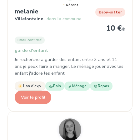
Récent
, Baby-sitter à Villefontaine
melanie
Baby-sitter
Villefontaine
dans la commune
10 €
/h
Email confirmé
garde d'enfant
Je recherche a garder des enfant entre 2 ans et 11
ans je peux faire a manger. Le ménage jouer avec les
enfant j'adore les enfant
1 an d'exp.
Bain
Ménage
Repas
Voir le profil