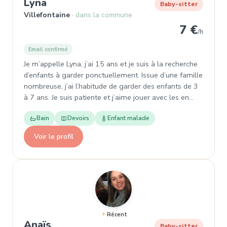
, Baby-sitter à Villefontaine
Lyna
Baby-sitter
Villefontaine
dans la commune
7 €
/h
Email confirmé
Je m’appelle Lyna, j’ai 15 ans et je suis à la recherche
d’enfants à garder ponctuellement. Issue d’une famille
nombreuse, j’ai l’habitude de garder des enfants de 3
à 7 ans. Je suis patiente et j’aime jouer avec les en…
Bain
Devoirs
Enfant malade
Voir le profil
Récent
, Baby-sitter à Villefontaine
Anaïs
Baby-sitter