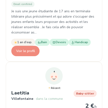
Email confirmé
Je suis une jeune étudiante de 17 ans en terminale
littéraire plus précisément et qui adore s'occuper des
jeunes enfants leurs proposer des activités et les
réaliser ensemble . Je fais cela afin de pouvoir
économiser as…
1 an d'exp.
Bain
Devoirs
Handicap
Voir le profil
Récent
, Baby-sitter à Villefontaine
Laetitia
Baby-sitter
Villefontaine
dans la commune
2 €
/h