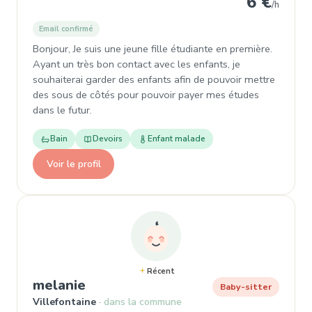
6 €
/h
Email confirmé
Bonjour, Je suis une jeune fille étudiante en première.
Ayant un très bon contact avec les enfants, je
souhaiterai garder des enfants afin de pouvoir mettre
des sous de côtés pour pouvoir payer mes études
dans le futur.
Bain
Devoirs
Enfant malade
Voir le profil
Récent
, Baby-sitter à Villefontaine
melanie
Baby-sitter
Villefontaine
dans la commune