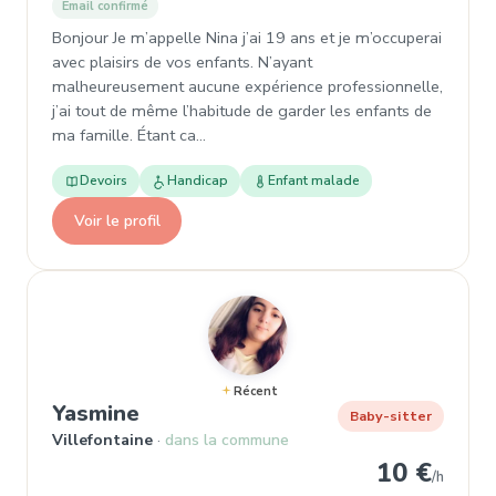
Email confirmé
Bonjour Je m’appelle Nina j’ai 19 ans et je m’occuperai
avec plaisirs de vos enfants. N’ayant
malheureusement aucune expérience professionnelle,
j’ai tout de même l’habitude de garder les enfants de
ma famille. Étant ca…
Devoirs
Handicap
Enfant malade
Voir le profil
Récent
, Baby-sitter à Villefontaine
Yasmine
Baby-sitter
Villefontaine
dans la commune
10 €
/h