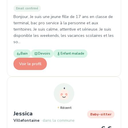
Email confirmé
Bonjour, Je suis une jeune fille de 17 ans en classe de
terminal, bac pro service à la personne et aux
territoires. Je suis calme, attentive et sérieuse. Je suis
disponible les weekends, les vacances scolaires et les
so…
Bain
Devoirs
Enfant malade
Voir le profil
Récent
, Baby-sitter à Villefontaine
Jessica
Baby-sitter
Villefontaine
dans la commune