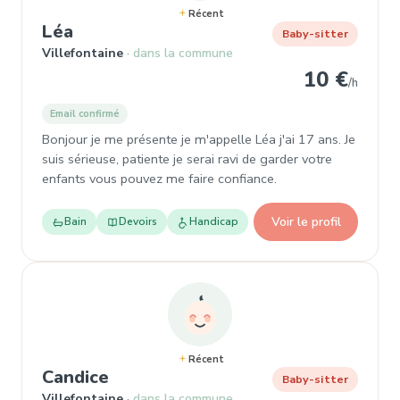
Récent
, Baby-sitter à Villefontaine
Léa
Baby-sitter
Villefontaine
dans la commune
10 €
/h
Email confirmé
Bonjour je me présente je m'appelle Léa j'ai 17 ans. Je
suis sérieuse, patiente je serai ravi de garder votre
enfants vous pouvez me faire confiance.
Voir le profil
Bain
Devoirs
Handicap
Récent
, Baby-sitter à Villefontaine
Candice
Baby-sitter
Villefontaine
dans la commune