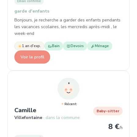
Email confirmé
garde d'enfants
Bonjours, je recherche a garder des enfants pendants
les vacances scolaires, les mercredis après-midi , le
week-end
1 an d'exp.
Bain
Devoirs
Ménage
Voir le profil
Récent
, Baby-sitter à Villefontaine
Camille
Baby-sitter
Villefontaine
dans la commune
8 €
/h