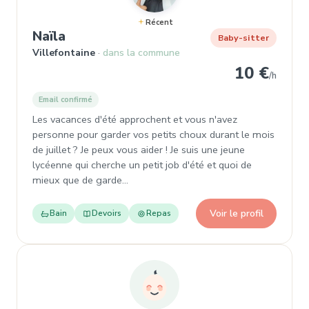
Récent
, Baby-sitter à Villefontaine
Naïla
Baby-sitter
Villefontaine
dans la commune
10 €
/h
Email confirmé
Les vacances d'été approchent et vous n'avez
personne pour garder vos petits choux durant le mois
de juillet ? Je peux vous aider ! Je suis une jeune
lycéenne qui cherche un petit job d'été et quoi de
mieux que de garde…
Voir le profil
Bain
Devoirs
Repas