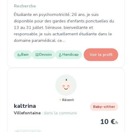
Recherche
Étudiante en psychomotricité, 26 ans, je suis
disponible pour des gardes d'enfants ponctuelles du
13 au 31 juillet. Sérieuse, bienveillante et
responsable, je suis actuellement étudiante dans le
domaine paramédical, ce…
Voir le profil
Bain
Devoirs
Handicap
Récent
, Baby-sitter à Villefontaine
kaltrina
Baby-sitter
Villefontaine
dans la commune
10 €
/h