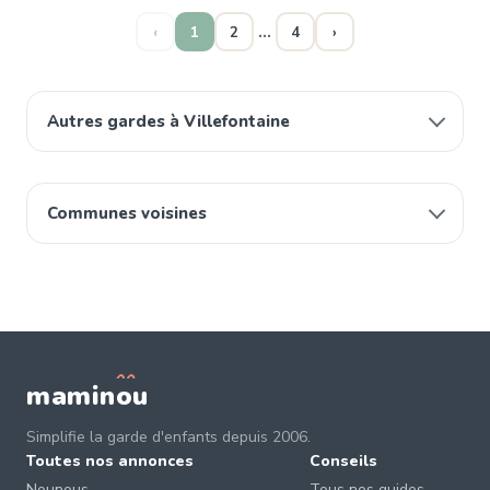
…
‹
1
2
4
›
Autres gardes à Villefontaine
Communes voisines
mamin
o
u
Simplifie la garde d'enfants depuis 2006.
Toutes nos annonces
Conseils
Nounous
Tous nos guides