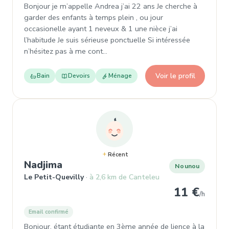
Bonjour je m’appelle Andrea j’ai 22 ans Je cherche à
garder des enfants à temps plein , ou jour
occasionelle ayant 1 neveux & 1 une nièce j’ai
l’habitude Je suis sérieuse ponctuelle Si intéressée
n’hésitez pas à me cont…
Voir le profil
Bain
Devoirs
Ménage
Récent
, Nounou à Le Petit-Quevilly
Nadjima
Nounou
Le Petit-Quevilly
à 2,6 km de Canteleu
11 €
/h
Email confirmé
Bonjour, étant étudiante en 3ème année de lience à la