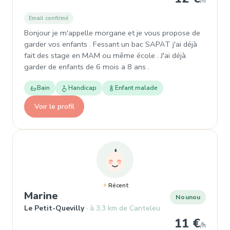
/h
Email confirmé
Bonjour je m'appelle morgane et je vous propose de
garder vos enfants . Fessant un bac SAPAT j'ai déjà
fait des stage en MAM ou même école . J'ai déjà
garder de enfants de 6 mois a 8 ans .
Bain
Handicap
Enfant malade
Voir le profil
Récent
, Nounou à Le Petit-Quevilly
Marine
Nounou
Le Petit-Quevilly
à 3,3 km de Canteleu
11 €
/h