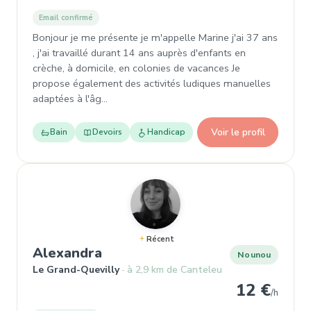
Email confirmé
Bonjour je me présente je m'appelle Marine j'ai 37 ans
, j'ai travaillé durant 14 ans auprès d'enfants en
crèche, à domicile, en colonies de vacances Je
propose également des activités ludiques manuelles
adaptées à l'âg…
Voir le profil
Bain
Devoirs
Handicap
Récent
, Nounou à Le Grand-Quevilly
Alexandra
Nounou
Le Grand-Quevilly
à 2,9 km de Canteleu
12 €
/h