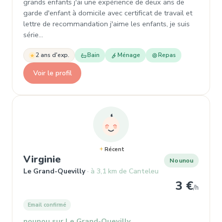
grands enfants j'ai une expérience de deux ans de
garde d'enfant à domicile avec certificat de travail et
lettre de recommandation j'aime les enfants, je suis
série…
2 ans d'exp.
Bain
Ménage
Repas
Voir le profil
Récent
, Nounou à Le Grand-Quevilly
Virginie
Nounou
Le Grand-Quevilly
à 3,1 km de Canteleu
3 €
/h
Email confirmé
nounou sur Le Grand-Quevilly