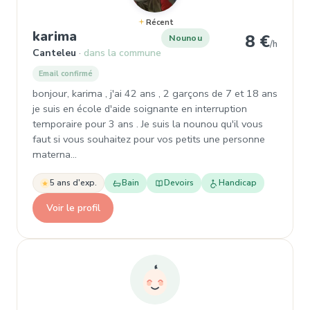
Récent
, Nounou à Canteleu
karima
8 €
Nounou
/h
Canteleu
dans la commune
Email confirmé
bonjour, karima , j'ai 42 ans , 2 garçons de 7 et 18 ans
je suis en école d'aide soignante en interruption
temporaire pour 3 ans . Je suis la nounou qu'il vous
faut si vous souhaitez pour vos petits une personne
materna…
5 ans d'exp.
Bain
Devoirs
Handicap
Voir le profil