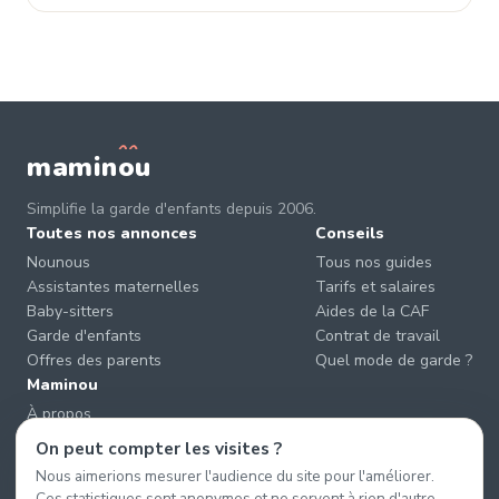
mamin
o
u
Simplifie la garde d'enfants depuis 2006.
Toutes nos annonces
Conseils
Nounous
Tous nos guides
Assistantes maternelles
Tarifs et salaires
Baby-sitters
Aides de la CAF
Garde d'enfants
Contrat de travail
Offres des parents
Quel mode de garde ?
Maminou
À propos
Nous contacter
On peut compter les visites ?
Éviter les arnaques
Nous aimerions mesurer l'audience du site pour l'améliorer.
CGU & CGV
Ces statistiques sont anonymes et ne servent à rien d'autre.