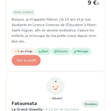
9 €
/h
Email confirmé
Bonjour, je m'appelle Manon, j'ai 19 ans et je suis
étudiante en Licence Sciences de l'Éducation à Mont-
Saint-Aignan, afin de devenir institutrice. J'adore les
enfants, je m'occupe de ma petite soeur depuis mon
plus jeu…
1 an d'exp.
Bain
Devoirs
Ménage
Voir le profil
Récent
, Nounou à Le Grand-Quevilly
Fatoumata
Nounou
Le Grand-Quevilly
à 2,2 km de Canteleu