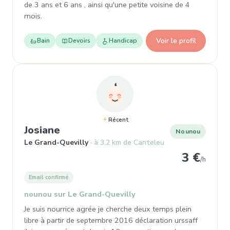
de 3 ans et 6 ans , ainsi qu'une petite voisine de 4
mois.
Voir le profil
Bain
Devoirs
Handicap
Récent
, Nounou à Le Grand-Quevilly
Josiane
Nounou
Le Grand-Quevilly
à 3,2 km de Canteleu
3 €
/h
Email confirmé
nounou sur Le Grand-Quevilly
Je suis nourrice agrée je cherche deux temps plein
libre à partir de septembre 2016 déclaration urssaff