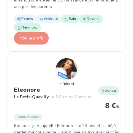
enfant d'une ancienne connaissance et un enfant de 2
ans par des parents
Permis
Véhicule
Bain
Devoirs
Handicap
Voir le profil
Récent
, Nounou à Le Petit-Quevilly
Eleonore
Nounou
Le Petit-Quevilly
à 2,6 km de Canteleu
8 €
/h
Email confirmé
Bonjour , je m’appelle Eléonore j’ai 13 ans et j’ai déjà
garder ma cousine de 3 ans plusieurs fois avec succès