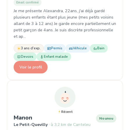
Email confirmé
Je me présente Alexandra, 22ans, j'ai déjà gardé
plusieurs enfants étant plus jeune (mes petits voisins
allant de 3 à 12 ans) Je garde encore partiellement un
petit garçon de 4ans. Je suis discrète professionnelle
et ap…
3 ans d'exp.
Permis
Véhicule
Bain
Devoirs
Enfant malade
Voir le profil
Récent
, Nounou à Le Petit-Quevilly
Manon
Nounou
Le Petit-Quevilly
à 3,2 km de Canteleu