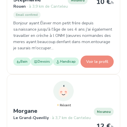
10 €
Nounou
/h
Rouen
à 3,9 km de Canteleu
Email confirmé
Bonjour ayant Élever mon petit frère depuis
sa.naissance jusqu'à l'âge de ses 4 ans j'ai également
travailler en crèche à l ONM (œuvres normandes des
meres ayant beaucoup.denfant dans mon.entourage
je saurais m'occuper…
Voir le profil
Bain
Devoirs
Handicap
Récent
, Nounou à Le Grand-Quevilly
Morgane
Nounou
Le Grand-Quevilly
à 3,7 km de Canteleu
12 €