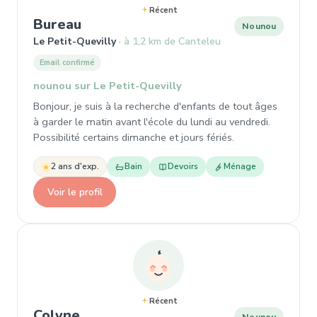
Récent
, Nounou à Le Petit-Quevilly
Bureau
Nounou
Le Petit-Quevilly
à 1,2 km de Canteleu
Email confirmé
nounou sur Le Petit-Quevilly
Bonjour, je suis à la recherche d'enfants de tout âges
à garder le matin avant l'école du lundi au vendredi.
Possibilité certains dimanche et jours fériés.
2 ans d'exp.
Bain
Devoirs
Ménage
Voir le profil
Récent
, Nounou à Le Petit-Quevilly
Colyne
Nounou