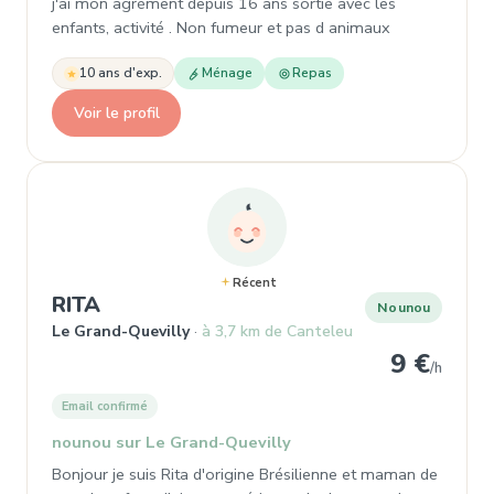
j'ai mon agrément depuis 16 ans sortie avec les
enfants, activité . Non fumeur et pas d animaux
10 ans d'exp.
Ménage
Repas
Voir le profil
Récent
, Nounou à Le Grand-Quevilly
RITA
Nounou
Le Grand-Quevilly
à 3,7 km de Canteleu
9 €
/h
Email confirmé
nounou sur Le Grand-Quevilly
Bonjour je suis Rita d'origine Brésilienne et maman de