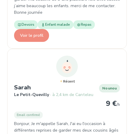
j’aime beaucoup les enfants. merci de me contacter.
Bonne journée
Devoirs
Enfant malade
Repas
Voir le profil
Récent
, Nounou à Le Petit-Quevilly
Sarah
Nounou
Le Petit-Quevilly
à 2,4 km de Canteleu
9 €
/h
Email confirmé
Bonjour, Je m'appelle Sarah, J'ai eu l'occasion à
différentes reprises de garder mes deux cousins âgés