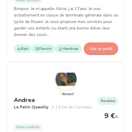
Email confirmé
Bonjour, Je m’appelle Alicia, j’ai 17ans. Je suis
actuellement en classe de terminale générale dans un
lycée de Rouen. Je vous propose mes services pour
garder vos enfants ou étant une bonne élève, leur
donner des cours…
Voir le profil
Bain
Devoirs
Handicap
Récent
, Nounou à Le Petit-Quevilly
Andrea
Nounou
Le Petit-Quevilly
à 2,6 km de Canteleu
9 €
/h
Email confirmé