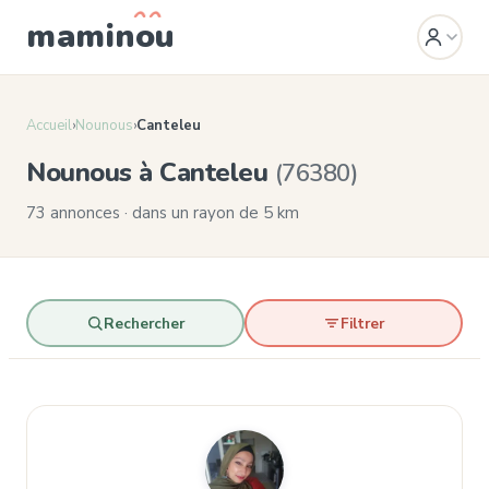
mamin
o
u
Accueil
›
Nounous
›
Canteleu
Nounous à Canteleu
(76380)
73 annonces · dans un rayon de 5 km
Rechercher
Filtrer