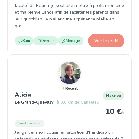
faculté de Rouen, je souhaite mettre à profit mon aide
et ma bienveillance afin de faciliter les parents dans
leur quotidien. Je n'ai aucune expérience réelle en
gar…
Voir le profil
Bain
Devoirs
Ménage
Récent
, Nounou à Le Grand-Quevilly
Alicia
Nounou
Le Grand-Quevilly
à 3,8 km de Canteleu
10 €
/h
Email confirmé
J'ai garder mon cousin en situation d'handicap un