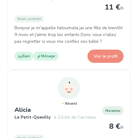
11 €
/h
Email confirmé
Bonjour je m'appelle fatoumata jai une fille de bientôt
9 mois et j'aime trop les enfants Donc vous n'allez
pas regretter si vous me confiez vos bébé ?
Voir le profil
Bain
Ménage
Récent
, Nounou à Le Petit-Quevilly
Alicia
Nounou
Le Petit-Quevilly
à 2,6 km de Canteleu
8 €
/h