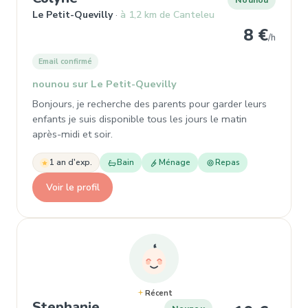
Le Petit-Quevilly
à 1,2 km de Canteleu
8 €
/h
Email confirmé
nounou sur Le Petit-Quevilly
Bonjours, je recherche des parents pour garder leurs
enfants je suis disponible tous les jours le matin
après-midi et soir.
1 an d'exp.
Bain
Ménage
Repas
Voir le profil
Récent
, Nounou à Rouen
Stephanie