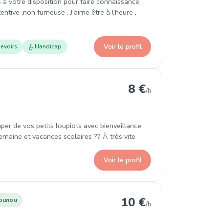
 à votre disposition pour faire connaissance
tentive ,non fumeuse . J'aime être à l'heure ,
Voir le profil
evoirs
Handicap
8 €
/h
er de vos petits loupiots avec bienveillance,
semaine et vacances scolaires ?? À très vite
Voir le profil
rdonnay
10 €
ounou
/h