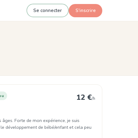
Se connecter
S'inscrire
le
12 €
ou
/h
s âges. Forte de mon expérience, je suis
rise le développement de bébé/enfant et cela peu