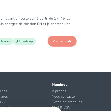
in avant 8h ou le soir à partir de 17h45. Et
suis chargée de mission RH et je cherche une
Voir le profil
Devoirs
Handicap
Maminou
uides
À propos
laires
Nous contacter
 CAF
Éviter les arnaques
ravail
CGU & CGV