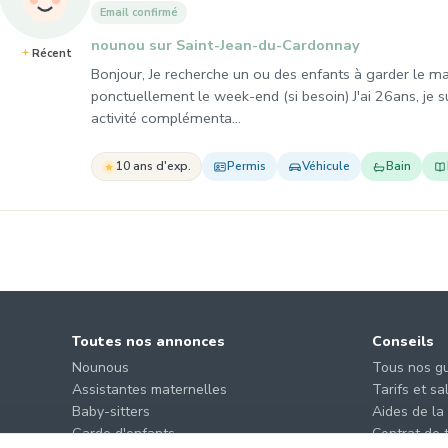
Email confirmé
nounou sur Saint-Jean-du-Cardonnay
Récent
Bonjour, Je recherche un ou des enfants à garder le mat
ponctuellement le week-end (si besoin) J'ai 26ans, je 
activité complémenta…
10 ans d'exp.
Permis
Véhicule
Bain
Toutes nos annonces
Conseils
Nounous
Tous nos g
Assistantes maternelles
Tarifs et sa
Baby-sitters
Aides de la
Garde d'enfants
Contrat de t