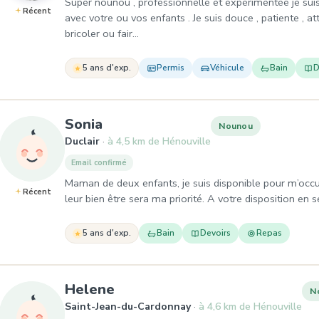
Super nounou , professionnelle et expérimentée je suis
Récent
avec votre ou vos enfants . Je suis douce , patiente , at
bricoler ou fair…
5 ans d'exp.
Permis
Véhicule
Bain
D
, Nounou à Duclair
Sonia
Nounou
Duclair
à 4,5 km de Hénouville
Email confirmé
Maman de deux enfants, je suis disponible pour m’occup
Récent
leur bien être sera ma priorité. A votre disposition en 
5 ans d'exp.
Bain
Devoirs
Repas
, Nounou à Saint-Jean-du-Ca
Helene
N
Saint-Jean-du-Cardonnay
à 4,6 km de Hénouville