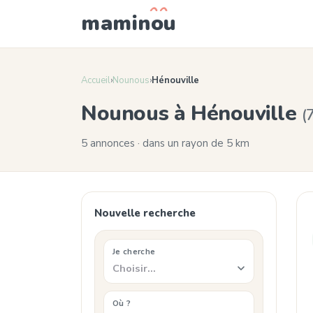
mamin
o
u
Accueil
›
Nounous
›
Hénouville
Nounous à Hénouville
(
5 annonces · dans un rayon de 5 km
Nouvelle recherche
Je cherche
Choisir…
Où ?