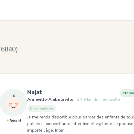
76840)
, Nounou à Anneville-Ambourvil
Najat
Noun
Anneville-Ambourville
à 4,9 km de Hénouville
Email confirmé
Je me rends disponible pour garder des enfants de tou
Récent
patience, bienveillante, attentive et vigilante. Je prio
importe l'âge. Inter…