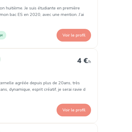
yon huitième. Je suis étudiante en première
u mon bac ES en 2020, avec une mention. J’ai
Voir le profil
ge
dissement
4 €
/h
ternelle agréée depuis plus de 20ans, très
s, dynamique, esprit créatif, je serai ravie d
Voir le profil