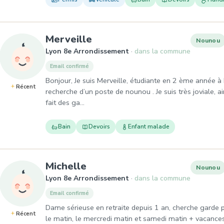
, Nounou à Lyon 8e Arrond
Merveille
Nounou
Lyon 8e Arrondissement
dans la commune
Email confirmé
Bonjour, Je suis Merveille, étudiante en 2 ème année à L
Récent
recherche d’un poste de nounou . Je suis très joviale, ai
fait des ga…
Bain
Devoirs
Enfant malade
, Nounou à Lyon 8e Arrondi
Michelle
Nounou
Lyon 8e Arrondissement
dans la commune
Email confirmé
Dame sérieuse en retraite depuis 1 an, cherche garde pé
Récent
le matin, le mercredi matin et samedi matin + vacance