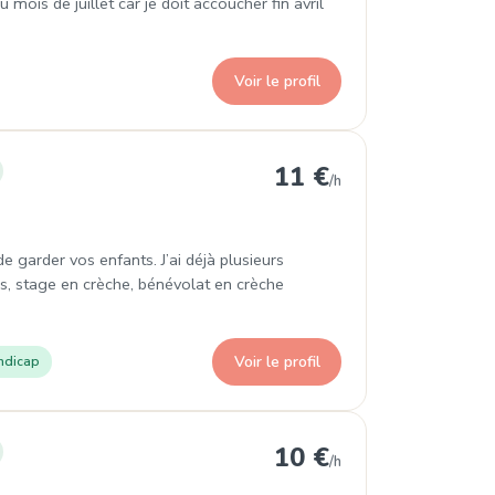
du mois de juillet car je doit accoucher fin avril
Voir le profil
ment
11 €
/h
 de garder vos enfants. J’ai déjà plusieurs
es, stage en crèche, bénévolat en crèche
Voir le profil
ndicap
ment
10 €
/h