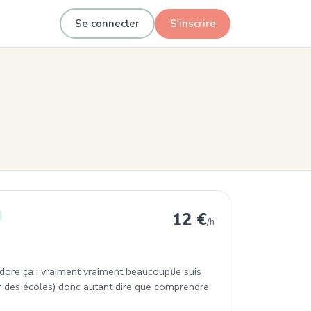
Se connecter
S'inscrire
dissement
12 €
/h
'adore ça : vraiment vraiment beaucoup)Je suis
 des écoles) donc autant dire que comprendre