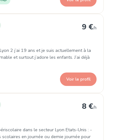
issement
9 €
/h
yon 2 j’ai 19 ans et je suis actuellement à la
mable et surtout j’adore les enfants. J’ai déjà
Voir le profil
ssement
8 €
/h
riscolaire dans le secteur Lyon Etats-Unis : -
s scolaires en journée ou demie journée pour