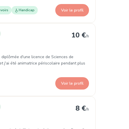
Voir le profil
voirs
Handicap
ent
10 €
/h
tre diplômée d'une licence de Sciences de
t j'ai été animatrice périscolaire pendant plus
Voir le profil
ondissement
8 €
/h