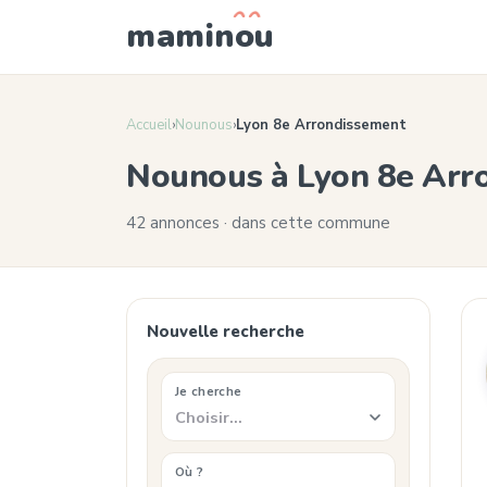
mamin
o
u
Accueil
›
Nounous
›
Lyon 8e Arrondissement
Nounous à Lyon 8e Arr
42 annonces · dans cette commune
Nouvelle recherche
Je cherche
Choisir…
Où ?