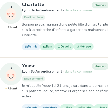
, Nounou à Lyon 8e Arrond
Charlotte
Nounou
Lyon 8e Arrondissement
dans la commune
Email confirmé
Bonjour je suis maman d’une petite fille d’un an. J’ai pl
Récent
suis à la recherche d’enfants à garder dès maintenant.
Charlotte
Permis
Bain
Devoirs
Ménage
, Nounou à Lyon 8e Arrondiss
Yousr
Nounou
Lyon 8e Arrondissement
dans la commune
Email confirmé
Je m'appelle Yousr j'ai 21 ans, je suis dans le domaine
Récent
suis patiente, douce, créative et organisée afin de réali
extéri…
Permis
Véhicule
Bain
Devoirs
Hand