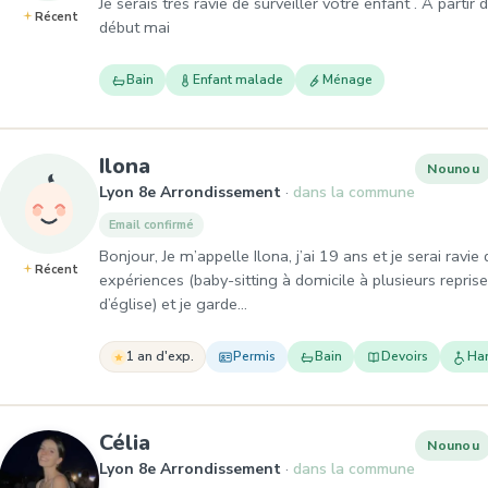
Je serais très ravie de surveiller votre enfant . A partir 
Récent
début mai
Bain
Enfant malade
Ménage
, Nounou à Lyon 8e Arrondisse
Ilona
Nounou
Lyon 8e Arrondissement
dans la commune
Email confirmé
Bonjour, Je m’appelle Ilona, j’ai 19 ans et je serai ravie
Récent
expériences (baby-sitting à domicile à plusieurs repris
d’église) et je garde…
1 an d'exp.
Permis
Bain
Devoirs
Ha
, Nounou à Lyon 8e Arrondisse
Célia
Nounou
Lyon 8e Arrondissement
dans la commune