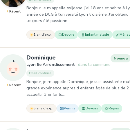
Bonjour Je m’appelle Wijdane, j’ai 18 ans et habite à L
Récent
année de DCG à l’université Lyon troisième. J’ai obten
toujours été passionn…
1 an d'exp.
Devoirs
Enfant malade
Ména
, Nounou à Lyon 8e Arron
Dominique
Nounou
Lyon 8e Arrondissement
dans la commune
Email confirmé
Bonjour, je m appelle Dominique, je suis assistante ma
Récent
grande expérience auprès d enfants âgés de plus de 2 an
accueillir 3 enfants…
5 ans d'exp.
Permis
Devoirs
Repas