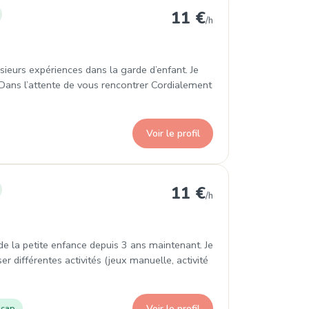
issement
11 €
/h
usieurs expériences dans la garde d’enfant. Je
 Dans l’attente de vous rencontrer Cordialement
Voir le profil
ement
11 €
/h
 de la petite enfance depuis 3 ans maintenant. Je
ser différentes activités (jeux manuelle, activité
Voir le profil
icap