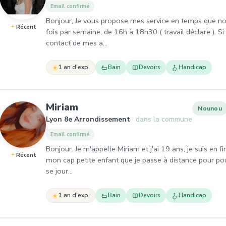
Email confirmé
Bonjour, Je vous propose mes service en temps que no
Récent
fois par semaine, de 16h à 18h30 ( travail déclare ). Si
contact de mes a…
1 an d'exp.
Bain
Devoirs
Handicap
, Nounou à Lyon 8e Arrondiss
Miriam
Nounou
Lyon 8e Arrondissement
dans la commune
Email confirmé
Bonjour. Je m'appelle Miriam et j'ai 19 ans, je suis en fi
Récent
mon cap petite enfant que je passe à distance pour pouv
se jour…
1 an d'exp.
Bain
Devoirs
Handicap