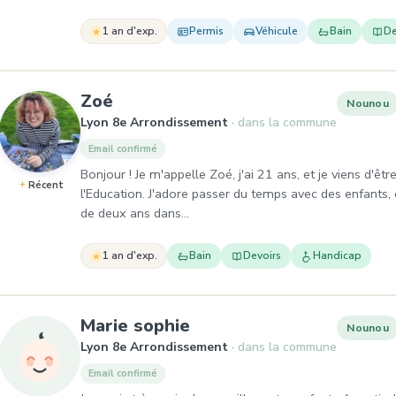
1 an d'exp.
Permis
Véhicule
Bain
De
, Nounou à Lyon 8e Arrondissem
Zoé
Nounou
Lyon 8e Arrondissement
dans la commune
Email confirmé
Bonjour ! Je m'appelle Zoé, j'ai 21 ans, et je viens d'ê
Récent
l'Education. J'adore passer du temps avec des enfants, e
de deux ans dans…
1 an d'exp.
Bain
Devoirs
Handicap
, Nounou à Lyon 8e Arr
Marie sophie
Nounou
Lyon 8e Arrondissement
dans la commune
Email confirmé