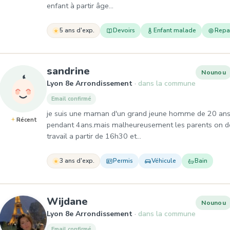
enfant à partir âge…
5 ans d'exp.
Devoirs
Enfant malade
Repa
, Nounou à Lyon 8e Arrondi
sandrine
Nounou
Lyon 8e Arrondissement
dans la commune
Email confirmé
je suis une maman d'un grand jeune homme de 20 ans, j
Récent
pendant 4ans.mais malheureusement les parents on dé
travail a partir de 16h30 et…
3 ans d'exp.
Permis
Véhicule
Bain
, Nounou à Lyon 8e Arrondi
Wijdane
Nounou
Lyon 8e Arrondissement
dans la commune
Email confirmé