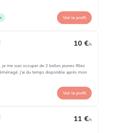
Voir le profil
s
ssement
10 €
/h
e me suis occuper de 2 belles jeunes filles
ménagé. j'ai du temps disponible aprés mon
Voir le profil
ssement
11 €
/h