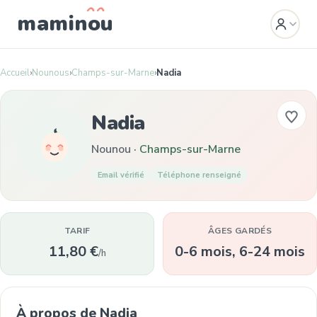
mamin
o
u
Accueil
›
Nounous
›
Champs-sur-Marne
›
Nadia
Nadia
Nounou ·
Champs-sur-Marne
Email vérifié
Téléphone renseigné
TARIF
ÂGES GARDÉS
11,80 €
0-6 mois, 6-24 mois
/h
À propos de Nadia