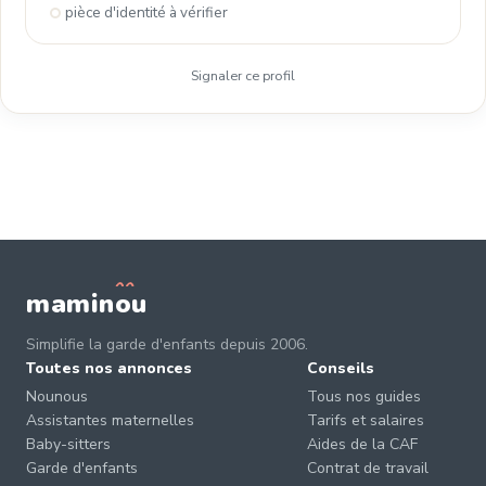
pièce d'identité à vérifier
Signaler ce profil
mamin
o
u
Simplifie la garde d'enfants depuis 2006.
Toutes nos annonces
Conseils
Nounous
Tous nos guides
Assistantes maternelles
Tarifs et salaires
Baby-sitters
Aides de la CAF
Garde d'enfants
Contrat de travail