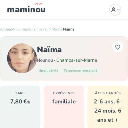
mamin
o
u
Accueil
›
Nounous
›
Champs-sur-Marne
›
Naïma
Naïma
Nounou ·
Champs-sur-Marne
Email vérifié
Téléphone renseigné
TARIF
EXPÉRIENCE
ÂGES GARDÉS
7,80 €
familiale
2-6 ans, 6-
/h
24 mois, 6
ans et +