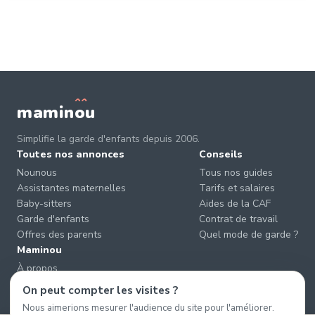
mamin
o
u
Simplifie la garde d'enfants depuis 2006.
Toutes nos annonces
Conseils
Nounous
Tous nos guides
Assistantes maternelles
Tarifs et salaires
Baby-sitters
Aides de la CAF
Garde d'enfants
Contrat de travail
Offres des parents
Quel mode de garde ?
Maminou
À propos
Nous contacter
On peut compter les visites ?
Éviter les arnaques
Nous aimerions mesurer l'audience du site pour l'améliorer.
CGU & CGV