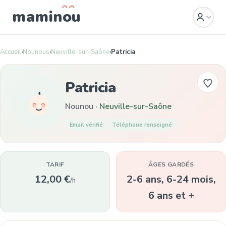
mamin
o
u
Accueil
›
Nounous
›
Neuville-sur-Saône
›
Patricia
Patricia
Nounou ·
Neuville-sur-Saône
Email vérifié
Téléphone renseigné
TARIF
ÂGES GARDÉS
12,00 €
2-6 ans, 6-24 mois,
/h
6 ans et +